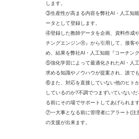
します。
③生産性が高まる内容を弊社AI・人工知
ータとして登録します。
④登録した教師データを企画、資料作成や
チングエンジンⓇ』から引用して、接客
め、結果を弊社AI・人工知能『コーチン
⑤強化学習によって最適化されたAI・人
求める知識やノウハウが提案され、誰で
⑥また、対応を直接していない他のヒトか
しているのか?不調でつまずいていないだ
る前にその場でサポートしてあげられま
⑦一大事となる前に管理者にアラート(注
の支援が出来ます。