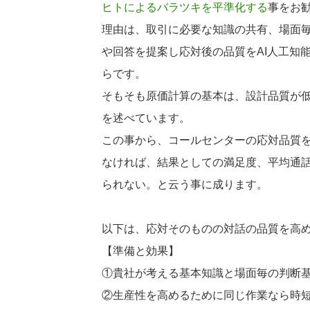
ヒトによるバラツキを平準化する
事をお
理由は、取引に必要な知識の共有、場面
や回答を提案し応対後の品質をAI人工知
らです。
そもそも原価計算の基本は、設計品質が
を述べています。
この事から、コールセンターの応対品質
なければ、結果としての満足度、平均通
られない。と云う事に成ります。
以下は、応対そのものの対話の品質を高
【準備と効果】
①貴社が考える基本知識と場面毎の判断
②生産性を高めるために同じ作業なら時