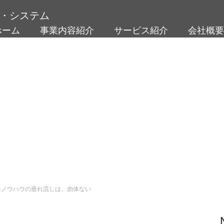
・システム
ホーム
事業内容紹介
サービス紹介
会社概要
るノウハウの垂れ流しは、勿体ない